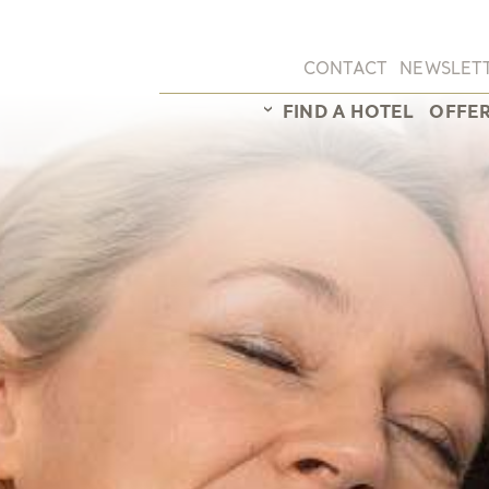
CONTACT
NEWSLET
FIND A HOTEL
OFFE
Hotel overview
Sunstar Hotel Arosa
Sunstar Hotel Brissago
Sunstar Hotel Grindel
Sunstar Hotel Klosters
Sunstar Hotel Lenzerh
Sunstar Hotel Piemont
Sunstar Hotel Pontresi