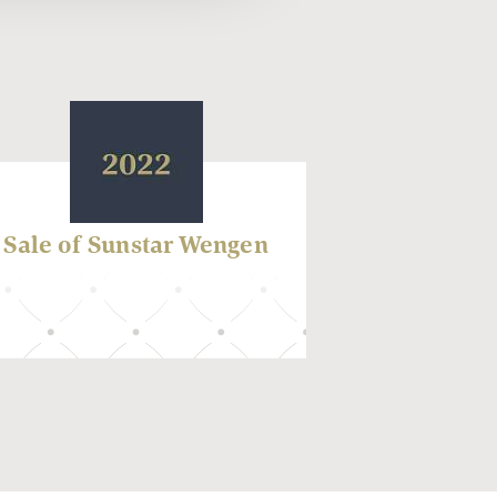
Sale of Sunstar Wengen
Sale of S