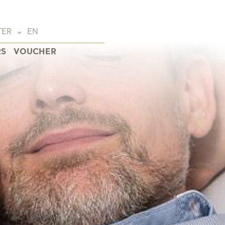
TER
EN
RS
VOUCHER
Deutsch
(DE)
English
(EN)
Français
(FR)
wald
eide
na