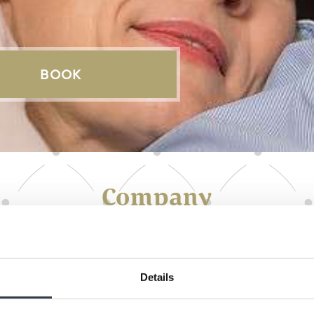
Main site
BOOK
Company
ality of life and joie de vivre – fo
for ourselves too.
Details